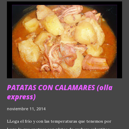
pulsar aquí. INGREDIENTES (dip aguacate) 1 aguacate
maduro 8 tomates cherrys 1/2 cebolleta 1 cucharada de
queso de untar tipo filadelfia Sal Pimienta negra recien
molida INGREDIENTES (dip tomate y queso) 1/2 cebolleta 1
lata de tomate triturado grande Un poco de azúcar Un
poco de sal Albahaca ( yo la puse congelada) 1 chorro de
aceite Queso provolone INGREDIENTES (pan naan) 1 yogur
griego natural 300 gr. de harina de trigo pellizco de sal...
PATATAS CON CALAMARES (olla
express)
noviembre 11, 2014
LLega el frío y con las temperaturas que tenemos por