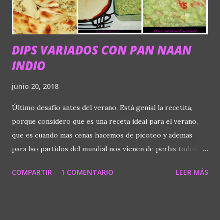
añadimos al aceite. Partimos el pimiento en dados y también
lo añadimos. Dejamos a fuego me...
DIPS VARIADOS CON PAN NAAN
INDIO
junio 20, 2018
Último desafío antes del verano. Está genial la recetita,
porque considero que es una receta ideal para el verano,
que es cuando mas cenas hacemos de picoteo y ademas
para lso partidos del mundial nos vienen de perlas todos
los dips que mis compañeros del Desafío en la Cocina
COMPARTIR
1 COMENTARIO
LEER MÁS
hemos preparado. Seguro que os van a gustar y váis a
coger un montón de ideas. Yo me decidí por uno frio y otro
caliente, acompañados de un pan Indhú casero. Este fue el
resultado: Si queréis el resto de recetas solo tenéis que