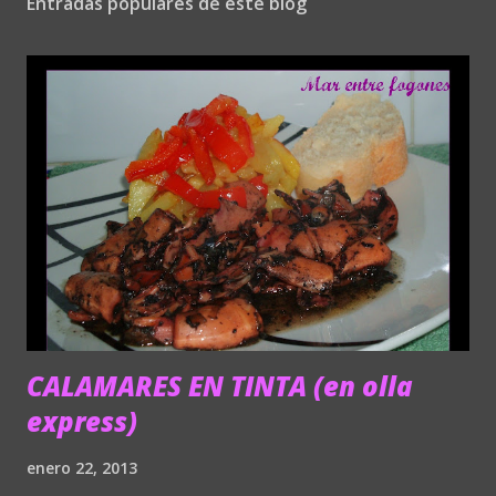
Entradas populares de este blog
o
m
e
n
t
a
r
i
o
CALAMARES EN TINTA (en olla
express)
enero 22, 2013