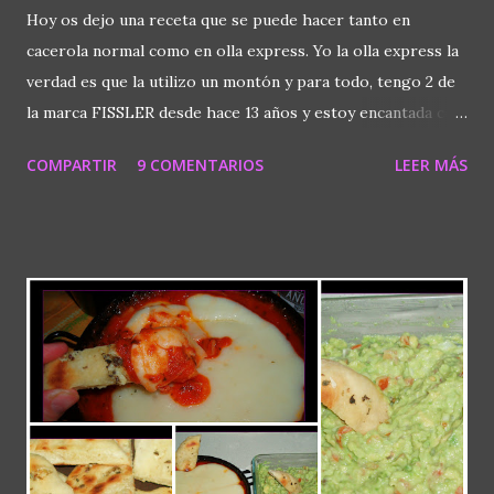
Hoy os dejo una receta que se puede hacer tanto en
cacerola normal como en olla express. Yo la olla express la
verdad es que la utilizo un montón y para todo, tengo 2 de
la marca FISSLER desde hace 13 años y estoy encantada con
ellas. Los tiempos de la olla ya sabéis que varían de unas
COMPARTIR
9 COMENTARIOS
LEER MÁS
marcas a otras pero para eso traen su propio librito con
tiempos orientantivos. Os animo a cocinar con ella y si
tenéis alguna duda preguntáis que para eso estamos.
INGREDIENTES Calamares Ajo puerro Sal Aceite 1/2 vaso
de vino blanco 1/2 vaso de agua. Tinta negra
ELABORACIÓN Le pedimos al pescadero que nos limpie
los calamares y nos los abra por la mitad. Ya en casa los
pasamos por agua y los partimos con las tijeras ( no en
trozos pequeños que luego menguan y se quedan en nada).
Reservamos. Ponemos en la olla un chorrito de aceite.
Picamos el puerro como nos guste de pequeño y lo