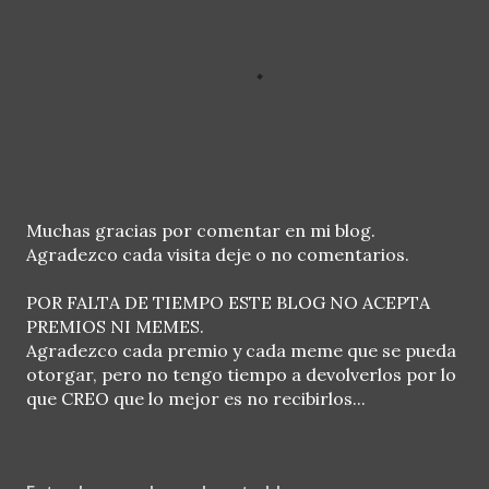
P
Muchas gracias por comentar en mi blog.
u
Agradezco cada visita deje o no comentarios.
b
l
POR FALTA DE TIEMPO ESTE BLOG NO ACEPTA
i
PREMIOS NI MEMES.
c
Agradezco cada premio y cada meme que se pueda
a
otorgar, pero no tengo tiempo a devolverlos por lo
r
que CREO que lo mejor es no recibirlos...
u
n
c