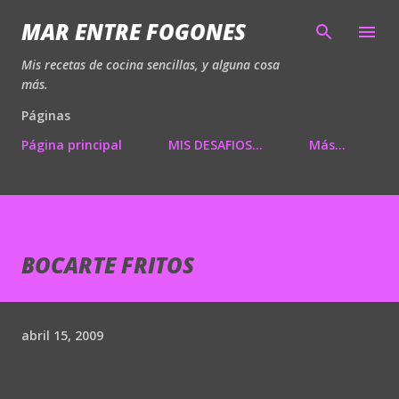
Ir al contenido principal
MAR ENTRE FOGONES
Mis recetas de cocina sencillas, y alguna cosa
más.
Páginas
Página principal
MIS DESAFIOS...
Más…
BOCARTE FRITOS
abril 15, 2009