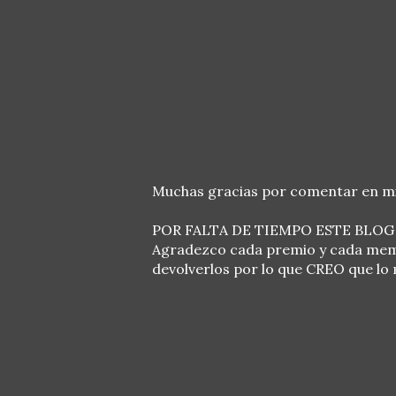
P
Muchas gracias por comentar en mi 
u
b
POR FALTA DE TIEMPO ESTE BLOG
l
Agradezco cada premio y cada meme
i
devolverlos por lo que CREO que lo m
c
a
r
u
n
c