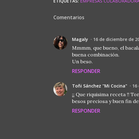
ETIQUETAS:
EMPRESAS COLABORADOR
Comentarios
Magaly
16 de diciembre de 20
Mmmm, que bueno, el bacala
buena combinación.
Un beso.
RESPONDER
Toñi Sánchez "Mi Cocina"
16 
¡¡ Que riquisima receta !! Tom
besos preciosa y buen fin d
RESPONDER