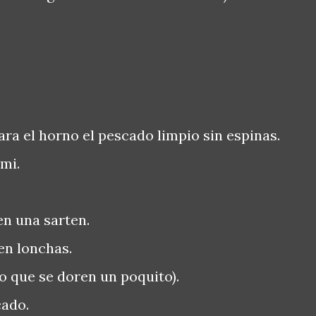
ra el horno el pescado limpio sin espinas.
imi.
en una sarten.
 en lonchas.
lo que se doren un poquito).
cado.